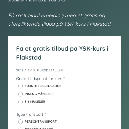
Få rask tilbakemelding med et gratis og
uforpliktende tilbud på YSK-kurs i Flakstad.
Få et gratis tilbud på YSK-kurs i
Flakstad
i
SIDE 1 AV 3: KURSDETALJER
n
Ønsket tidspunkt for kurs
*
n
FØRSTE TILGJENGELIGE
h
INNEN 3 MÅNEDER
o
3-6 MÅNEDER
l
d
Type transport
*
_
y
PERSONTRANSPORT
s