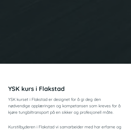
YSK kurs i Flakstad
YSK kurset i Flakstad er designet for å gi deg den
nødvendige opplæringen og kompetansen som kreves for å
kjøre tungbiltransport på en sikker og profesjonell måte.
Kurstilbyderen i Flakstad vi samarbeider med har erfarne og