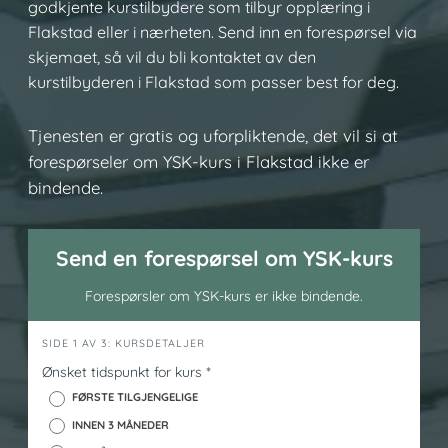
godkjente kurstilbydere som tilbyr opplæring i
Flakstad eller i nærheten. Send inn en forespørsel via
skjemaet, så vil du bli kontaktet av den
kurstilbyderen i Flakstad som passer best for deg.
Tjenesten er gratis og uforpliktende, det vil si at
forespørseler om YSK-kurs i Flakstad ikke er
bindende.
Send en forespørsel om YSK-kurs
Forespørsler om YSK-kurs er ikke bindende.
h
SIDE 1 AV 3: KURSDETALJER
e
Ønsket tidspunkt for kurs
*
r
FØRSTE TILGJENGELIGE
o
INNEN 3 MÅNEDER
_