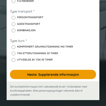
3-6 MÅNEDER
y
s
Type transport
*
k
PERSONTRANSPORT
GODSTRANSPORT
KOMBINASJON
Type kurs
*
KOMPRIMERT GRUNNUTDANNING 140 TIMER
YSK ETTERUTDANNING 35 TIMER
UTVIDELSE AV YSK 35 TIMER
Neste: Supplerende informasjon
Din kontaktinformasjon blir utelukkende brukt i forbindelse med
kursforespørselen. Dine person­opplysninger utleveres ikke til
uvedkommende.