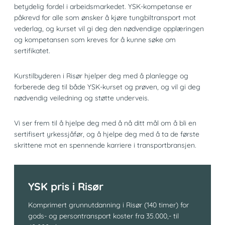
betydelig fordel i arbeidsmarkedet. YSK-kompetanse er
påkrevd for alle som ønsker å kjøre tungbiltransport mot
vederlag, og kurset vil gi deg den nødvendige opplæringen
og kompetansen som kreves for å kunne søke om
sertifikatet.
Kurstilbyderen i Risør hjelper deg med å planlegge og
forberede deg til både YSK-kurset og prøven, og vil gi deg
nødvendig veiledning og støtte underveis.
Vi ser frem til å hjelpe deg med å nå ditt mål om å bli en
sertifisert yrkessjåfør, og å hjelpe deg med å ta de første
skrittene mot en spennende karriere i transportbransjen.
YSK pris i Risør
Komprimert grunnutdanning i Risør (140 timer) for
gods- og persontransport koster fra 35.000,- til