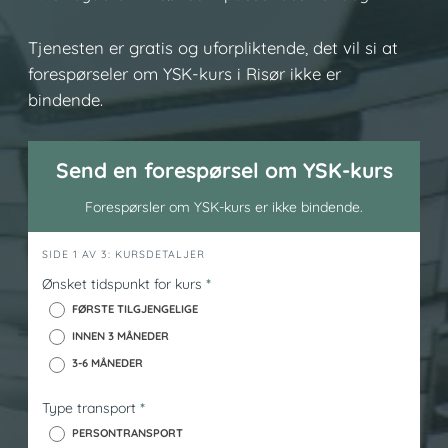
Tjenesten er gratis og uforpliktende, det vil si at
forespørseler om YSK-kurs i Risør ikke er
bindende.
Send en forespørsel om YSK-kurs
Forespørsler om YSK-kurs er ikke bindende.
h
SIDE 1 AV 3: KURSDETALJER
e
Ønsket tidspunkt for kurs
*
r
FØRSTE TILGJENGELIGE
o
INNEN 3 MÅNEDER
_
3-6 MÅNEDER
y
s
Type transport
*
k
PERSONTRANSPORT