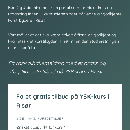
KursOgUtdanning.no er en portal som formidler kurs og
utdanning innen ulike studieretninger på vegne av godkjente
kurstilbydere i Risør.
Vårt mål er at det skal være enkelt å finne en godkjent og
kvalitetssikret kurstilbyder i Risør innen den studieretningen
du ønsker å ta.
Få rask tilbakemelding med et gratis og
uforpliktende tilbud på YSK-kurs i Risør.
Få et gratis tilbud på YSK-kurs i
Risør
i
SIDE 1 AV 3: KURSDETALJER
n
Ønsket tidspunkt for kurs
*