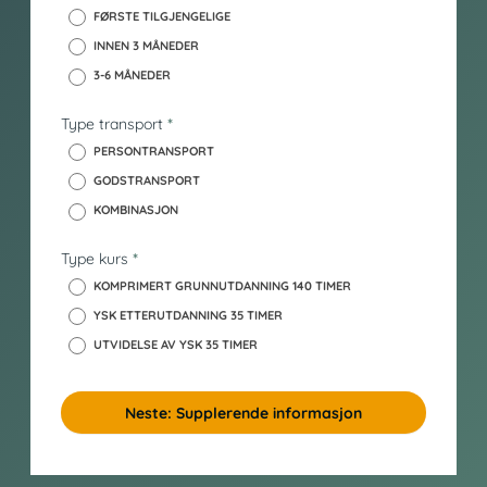
n
FØRSTE TILGJENGELIGE
h
INNEN 3 MÅNEDER
o
3-6 MÅNEDER
l
d
Type transport
*
_
y
PERSONTRANSPORT
s
GODSTRANSPORT
k
KOMBINASJON
Type kurs
*
KOMPRIMERT GRUNNUTDANNING 140 TIMER
YSK ETTERUTDANNING 35 TIMER
UTVIDELSE AV YSK 35 TIMER
Neste: Supplerende informasjon