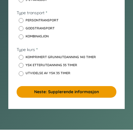
l
d
Type transport
*
_
y
PERSONTRANSPORT
s
GODSTRANSPORT
k
KOMBINASJON
Type kurs
*
KOMPRIMERT GRUNNUTDANNING 140 TIMER
YSK ETTERUTDANNING 35 TIMER
UTVIDELSE AV YSK 35 TIMER
Neste: Supplerende informasjon