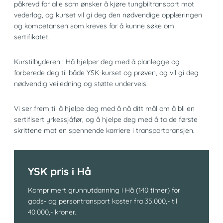
påkrevd for alle som ønsker å kjøre tungbiltransport mot
vederlag, og kurset vil gi deg den nødvendige opplæringen
og kompetansen som kreves for å kunne søke om
sertifikatet.
Kurstilbyderen i Hå hjelper deg med å planlegge og
forberede deg til både YSK-kurset og prøven, og vil gi deg
nødvendig veiledning og støtte underveis.
Vi ser frem til å hjelpe deg med å nå ditt mål om å bli en
sertifisert yrkessjåfør, og å hjelpe deg med å ta de første
skrittene mot en spennende karriere i transportbransjen.
YSK pris i Hå
Komprimert grunnutdanning i Hå (140 timer) for
gods- og persontransport koster fra 35.000,- til
40.000,- kroner.