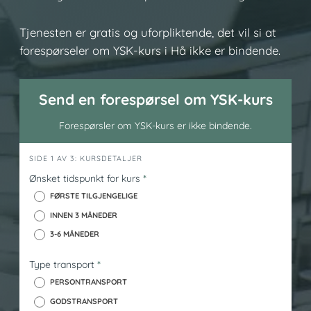
Tjenesten er gratis og uforpliktende, det vil si at
forespørseler om YSK-kurs i Hå ikke er bindende.
Send en forespørsel om YSK-kurs
Forespørsler om YSK-kurs er ikke bindende.
h
SIDE 1 AV 3: KURSDETALJER
e
Ønsket tidspunkt for kurs
*
r
FØRSTE TILGJENGELIGE
o
INNEN 3 MÅNEDER
_
3-6 MÅNEDER
y
s
Type transport
*
k
PERSONTRANSPORT
GODSTRANSPORT