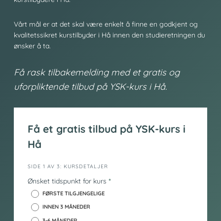
Vårt mål er at det skal være enkelt å finne en godkjent og
kvalitetssikret kurstilbyder i Hå innen den studieretningen du
ønsker å ta.
Få rask tilbakemelding med et gratis og
uforpliktende tilbud på YSK-kurs i Hå.
Få et gratis tilbud på YSK-kurs i
Hå
i
SIDE 1 AV 3: KURSDETALJER
n
Ønsket tidspunkt for kurs
*
n
FØRSTE TILGJENGELIGE
h
INNEN 3 MÅNEDER
o
3-6 MÅNEDER