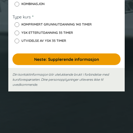
KOMBINASJON
Type kurs
*
KOMPRIMERT GRUNNUTDANNING 140 TIMER
YSK ETTERUTDANNING 35 TIMER
UTVIDELSE AV YSK 35 TIMER
Neste: Supplerende informasjon
Din kontaktinformasjon blir utelukkende brukt i forbindelse med
kursforespørselen. Dine person­opplysninger utleveres ikke til
uvedkommende.