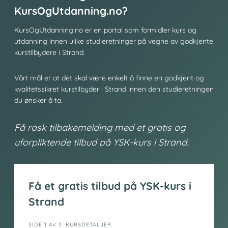
KursOgUtdanning.no?
KursOgUtdanning.no er en portal som formidler kurs og
utdanning innen ulike studieretninger på vegne av godkjente
kurstilbydere i Strand.
Vårt mål er at det skal være enkelt å finne en godkjent og
kvalitetssikret kurstilbyder i Strand innen den studieretningen
du ønsker å ta.
Få rask tilbakemelding med et gratis og
uforpliktende tilbud på YSK-kurs i Strand.
Få et gratis tilbud på YSK-kurs i
Strand
i
SIDE 1 AV 3: KURSDETALJER