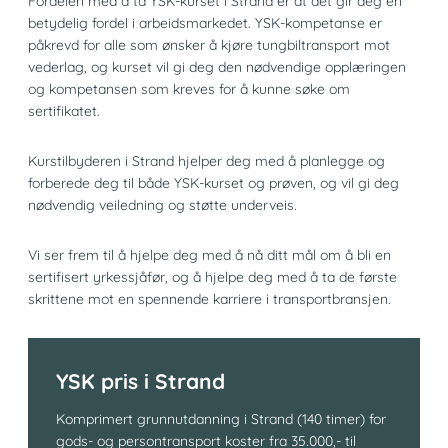
Fordelen med å ta YSK-kurset i Strand er at det gir deg en
betydelig fordel i arbeidsmarkedet. YSK-kompetanse er
påkrevd for alle som ønsker å kjøre tungbiltransport mot
vederlag, og kurset vil gi deg den nødvendige opplæringen
og kompetansen som kreves for å kunne søke om
sertifikatet.
Kurstilbyderen i Strand hjelper deg med å planlegge og
forberede deg til både YSK-kurset og prøven, og vil gi deg
nødvendig veiledning og støtte underveis.
Vi ser frem til å hjelpe deg med å nå ditt mål om å bli en
sertifisert yrkessjåfør, og å hjelpe deg med å ta de første
skrittene mot en spennende karriere i transportbransjen.
YSK pris i Strand
Komprimert grunnutdanning i Strand (140 timer) for
gods- og persontransport koster fra 35.000,- til