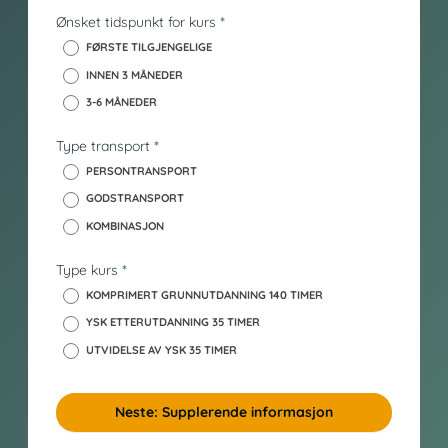
n
Ønsket tidspunkt for kurs
*
n
FØRSTE TILGJENGELIGE
h
INNEN 3 MÅNEDER
o
3-6 MÅNEDER
l
d
Type transport
*
_
y
PERSONTRANSPORT
s
GODSTRANSPORT
k
KOMBINASJON
Type kurs
*
KOMPRIMERT GRUNNUTDANNING 140 TIMER
YSK ETTERUTDANNING 35 TIMER
UTVIDELSE AV YSK 35 TIMER
Neste: Supplerende informasjon