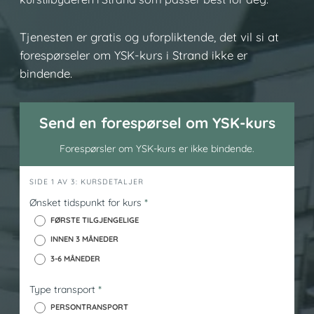
Tjenesten er gratis og uforpliktende, det vil si at
forespørseler om YSK-kurs i Strand ikke er
bindende.
Send en forespørsel om YSK-kurs
Forespørsler om YSK-kurs er ikke bindende.
h
SIDE 1 AV 3: KURSDETALJER
e
Ønsket tidspunkt for kurs
*
r
FØRSTE TILGJENGELIGE
o
INNEN 3 MÅNEDER
_
3-6 MÅNEDER
y
s
Type transport
*
k
PERSONTRANSPORT