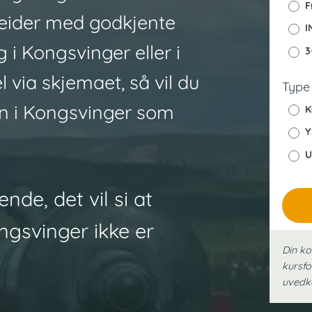
F
_
beider med godkjente
I
y
 i Kongsvinger eller i
3
s
k
 via skjemaet, så vil du
Type
ren i Kongsvinger som
K
Y
U
nde, det vil si at
ngsvinger ikke er
Din ko
kursfo
uved