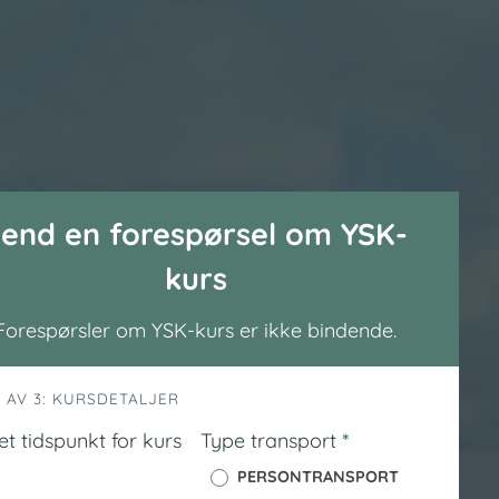
end en forespørsel om YSK-
kurs
Forespørsler om YSK-kurs er ikke bindende.
1 AV 3: KURSDETALJER
t tidspunkt for kurs
Type transport
*
PERSONTRANSPORT