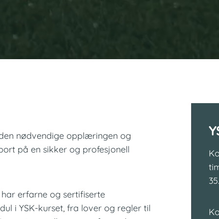
Y
eg den nødvendige opplæringen og
ort på en sikker og profesjonell
Ko
ti
35
ar erfarne og sertifiserte
l i YSK-kurset, fra lover og regler til
Ko