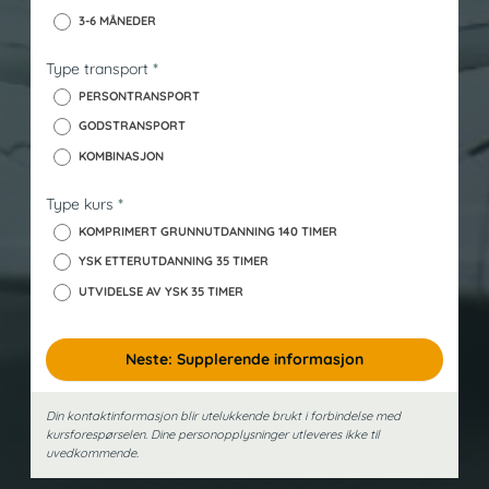
3-6 MÅNEDER
y
s
Type transport
*
k
PERSONTRANSPORT
GODSTRANSPORT
KOMBINASJON
Type kurs
*
KOMPRIMERT GRUNNUTDANNING 140 TIMER
YSK ETTERUTDANNING 35 TIMER
UTVIDELSE AV YSK 35 TIMER
Neste: Supplerende informasjon
Din kontaktinformasjon blir utelukkende brukt i forbindelse med
kursforespørselen. Dine person­opplysninger utleveres ikke til
uvedkommende.