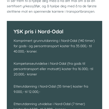
Vi ser frem til å hjelpe deg med å nå ditt mål om å bli en
sertifisert yrkessjåfør, og å hjelpe deg med å ta de første
skrittene mot en spennende karriere i transportbransjen.
YSK pris i Nord-Odal
Komprimert grunnutdanning i Nord-Odal (140 timer)
for gods- og persontransport koster fra 35.000,- til
40.000,- kroner.
Kompetanseutvidelse i Nord-Odal (fra gods til
persontransport eller motsatt) koster fra 16.000,- til
20.000,- kroner
Etterutdanning i Nord-Odal (35 timer) koster fra
9.000,- til 12.000,-
Etterutdanning utvidelse i Nord-Odal (7 timer)