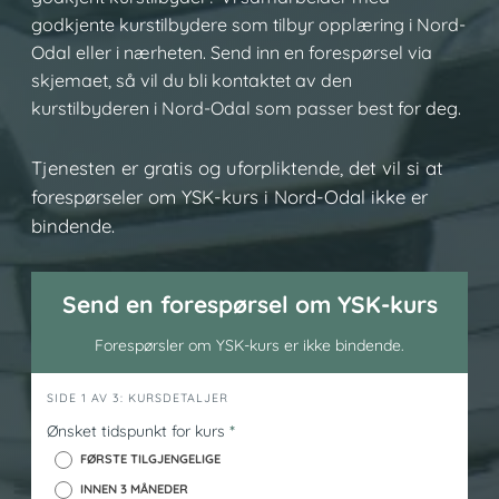
godkjente kurstilbydere som tilbyr opplæring i Nord-
Odal eller i nærheten. Send inn en forespørsel via
skjemaet, så vil du bli kontaktet av den
kurstilbyderen i Nord-Odal som passer best for deg.
Tjenesten er gratis og uforpliktende, det vil si at
forespørseler om YSK-kurs i Nord-Odal ikke er
bindende.
Send en forespørsel om YSK-kurs
Forespørsler om YSK-kurs er ikke bindende.
h
SIDE 1 AV 3: KURSDETALJER
e
Ønsket tidspunkt for kurs
*
r
FØRSTE TILGJENGELIGE
o
INNEN 3 MÅNEDER
_