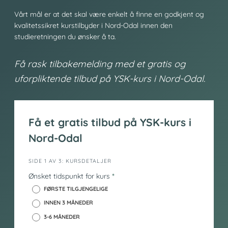
Vårt mål er at det skal være enkelt å finne en godkjent og
kvalitetssikret kurstilbyder i Nord-Odal innen den
studieretningen du ønsker å ta.
Få rask tilbakemelding med et gratis og
uforpliktende tilbud på YSK-kurs i Nord-Odal.
Få et gratis tilbud på YSK-kurs i
Nord-Odal
i
SIDE 1 AV 3: KURSDETALJER
n
Ønsket tidspunkt for kurs
*
n
FØRSTE TILGJENGELIGE
h
INNEN 3 MÅNEDER
o
3-6 MÅNEDER
l