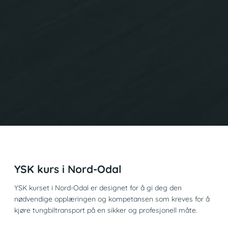
YSK kurs i Nord-Odal
YSK kurset i Nord-Odal er designet for å gi deg den
nødvendige opplæringen og kompetansen som kreves for å
kjøre tungbiltransport på en sikker og profesjonell måte.