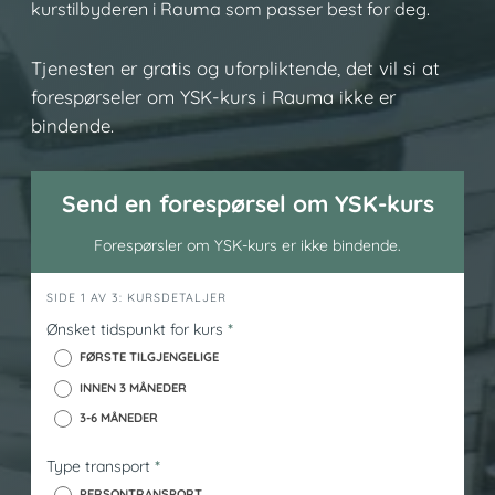
kurstilbyderen i Rauma som passer best for deg.
Tjenesten er gratis og uforpliktende, det vil si at
forespørseler om YSK-kurs i Rauma ikke er
bindende.
Send en forespørsel om YSK-kurs
Forespørsler om YSK-kurs er ikke bindende.
h
SIDE 1 AV 3: KURSDETALJER
e
Ønsket tidspunkt for kurs
*
r
FØRSTE TILGJENGELIGE
o
INNEN 3 MÅNEDER
_
3-6 MÅNEDER
y
s
Type transport
*
k
PERSONTRANSPORT