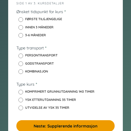
i
SIDE 1 AV 3: KURSDETALJER
n
Ønsket tidspunkt for kurs
*
n
FØRSTE TILGJENGELIGE
h
INNEN 3 MÅNEDER
o
3-6 MÅNEDER
l
d
Type transport
*
_
y
PERSONTRANSPORT
s
GODSTRANSPORT
k
KOMBINASJON
Type kurs
*
KOMPRIMERT GRUNNUTDANNING 140 TIMER
YSK ETTERUTDANNING 35 TIMER
UTVIDELSE AV YSK 35 TIMER
Neste: Supplerende informasjon