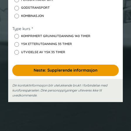
GODSTRANSPORT
KOMBINASJON
Type kurs
*
KOMPRIMERT GRUNNUTDANNING 140 TIMER
YSK ETTERUTDANNING 35 TIMER
UTVIDELSE AV YSK 35 TIMER
Neste: Supplerende informasjon
Din kontaktinformasjon blir utelukkende brukt i forbindelse med
kursforespørselen. Dine person­opplysninger utleveres ikke til
uvedkommende.