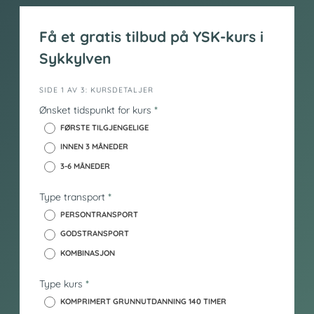
Få et gratis tilbud på YSK-kurs i
Sykkylven
i
SIDE 1 AV 3: KURSDETALJER
n
Ønsket tidspunkt for kurs
*
n
FØRSTE TILGJENGELIGE
h
INNEN 3 MÅNEDER
o
3-6 MÅNEDER
l
d
Type transport
*
_
y
PERSONTRANSPORT
s
GODSTRANSPORT
k
KOMBINASJON
Type kurs
*
KOMPRIMERT GRUNNUTDANNING 140 TIMER