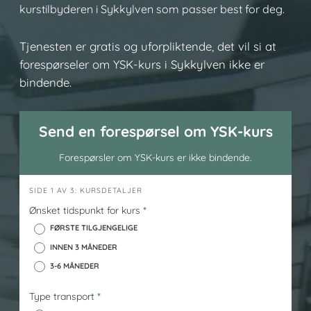
kurstilbyderen i Sykkylven som passer best for deg.
Tjenesten er gratis og uforpliktende, det vil si at
forespørseler om YSK-kurs i Sykkylven ikke er
bindende.
Send en forespørsel om YSK-kurs
Forespørsler om YSK-kurs er ikke bindende.
h
SIDE 1 AV 3: KURSDETALJER
e
Ønsket tidspunkt for kurs
*
r
FØRSTE TILGJENGELIGE
o
INNEN 3 MÅNEDER
_
3-6 MÅNEDER
y
s
Type transport
*
k