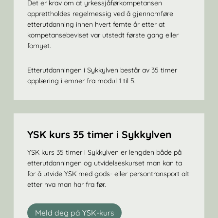
Det er krav om at yrkessjåførkompetansen
opprettholdes regelmessig ved å gjennomføre
etterutdanning innen hvert femte år etter at
kompetansebeviset var utstedt første gang eller
fornyet.
Etterutdanningen i Sykkylven består av 35 timer
opplæring i emner fra modul 1 til 5.
YSK kurs 35 timer i Sykkylven
YSK kurs 35 timer i Sykkylven er lengden både på
etterutdanningen og utvidelseskurset man kan ta
for å utvide YSK med gods- eller persontransport alt
etter hva man har fra før.
Meld deg på YSK-kurs