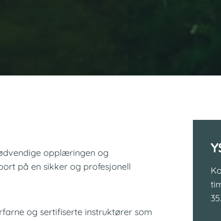
Y
 nødvendige opplæringen og
ort på en sikker og profesjonell
Ko
ti
35
farne og sertifiserte instruktører som