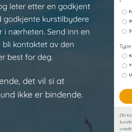
*
og leter etter en godkjent
o
F
_
 godkjente kurstilbydere
I
y
er i nærheten. Send inn en
3
s
k
u bli kontaktet av den
Type
r best for deg.
K
Y
U
nde, det vil si at
lund ikke er bindende.
Din ko
kursfo
uved