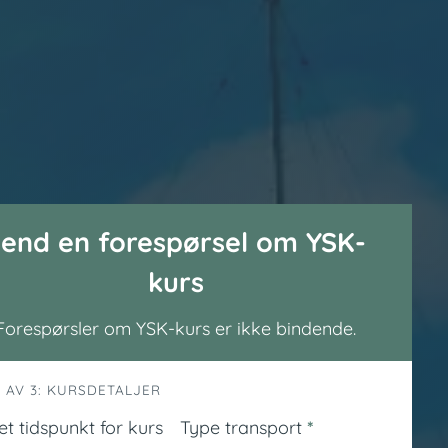
end en forespørsel om YSK-
kurs
Forespørsler om YSK-kurs er ikke bindende.
1 AV 3: KURSDETALJER
t tidspunkt for kurs
Type transport
*