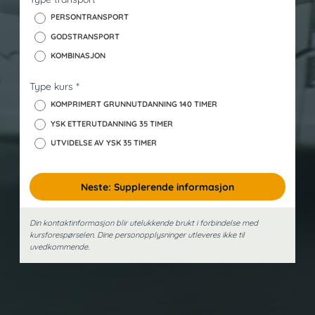
k
PERSONTRANSPORT
GODSTRANSPORT
KOMBINASJON
Type kurs
*
KOMPRIMERT GRUNNUTDANNING 140 TIMER
YSK ETTERUTDANNING 35 TIMER
UTVIDELSE AV YSK 35 TIMER
Neste: Supplerende informasjon
Din kontaktinformasjon blir utelukkende brukt i forbindelse med
kursforespørselen. Dine person­opplysninger utleveres ikke til
uvedkommende.