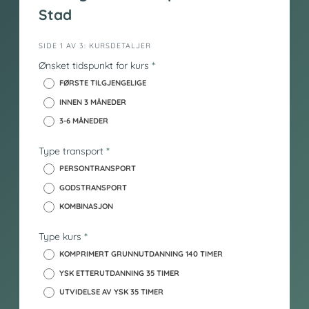
Stad
i
SIDE 1 AV 3: KURSDETALJER
n
Ønsket tidspunkt for kurs
*
n
FØRSTE TILGJENGELIGE
h
INNEN 3 MÅNEDER
o
3-6 MÅNEDER
l
d
Type transport
*
_
y
PERSONTRANSPORT
s
GODSTRANSPORT
k
KOMBINASJON
Type kurs
*
KOMPRIMERT GRUNNUTDANNING 140 TIMER
YSK ETTERUTDANNING 35 TIMER
UTVIDELSE AV YSK 35 TIMER