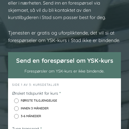
eller i nærheten. Send inn en forespørsel via
skjemaet, så vil du bli kontaktet av den
kurstilbyderen i Stad som passer best for deg.
Tjenesten er gratis og uforpliktende, det vil si at
forespørseler om YSK-kurs i Stad ikke er bindende.
Send en forespørsel om YSK-kurs
Forespørsler om YSK-kurs er ikke bindende.
h
SIDE 1 AV 3: KURSDETALJER
e
Ønsket tidspunkt for kurs
*
r
FØRSTE TILGJENGELIGE
o
INNEN 3 MÅNEDER
_
3-6 MÅNEDER
y
s
Type transport
*