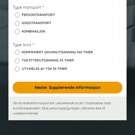
s
Type transport
*
k
PERSONTRANSPORT
GODSTRANSPORT
KOMBINASJON
Type kurs
*
KOMPRIMERT GRUNNUTDANNING 140 TIMER
YSK ETTERUTDANNING 35 TIMER
UTVIDELSE AV YSK 35 TIMER
Neste: Supplerende informasjon
Din kontaktinformasjon blir utelukkende brukt i forbindelse med
kursforespørselen. Dine person­opplysninger utleveres ikke til
uvedkommende.