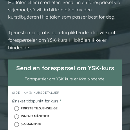
Holtålen eller i nærheten. Send inn en forespørsel via
skjemaet, så vil du bli kontaktet av den
kurstilbyderen i Holtålen som passer best for deg.
Tjenesten er gratis og uforpliktende, det vil si at
forespørseler om YSK-kurs i Holtålen ikke er
bindende.
Send en forespørsel om YSK-kurs
Forespørsler om YSK-kurs er ikke bindende.
h
SIDE 1 AV 3: KURSDETALJER
e
Ønsket tidspunkt for kurs
*
r
FØRSTE TILGJENGELIGE
o
INNEN 3 MÅNEDER
_
3-6 MÅNEDER
y