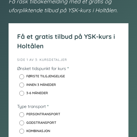
Få rask tilbakemelding med et gratis og
uforpliktende tilbud på YSK-kurs i Holtålen.
Få et gratis tilbud på YSK-kurs i
Holtålen
i
SIDE 1 AV 3: KURSDETALJER
n
Ønsket tidspunkt for kurs
*
n
FØRSTE TILGJENGELIGE
h
INNEN 3 MÅNEDER
o
3-6 MÅNEDER
l
d
Type transport
*
_
y
PERSONTRANSPORT
s
GODSTRANSPORT
k
KOMBINASJON