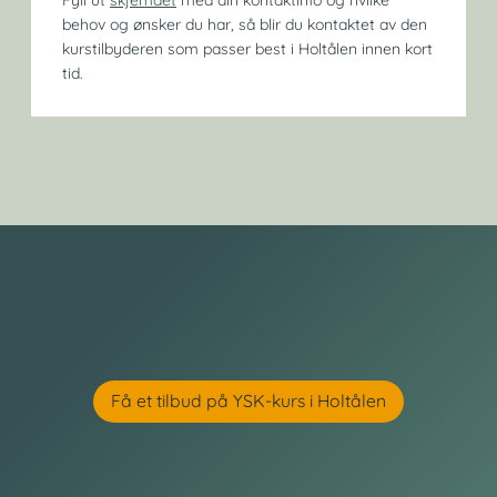
Fyll ut
skjemaet
med din kontaktinfo og hvilke
behov og ønsker du har, så blir du kontaktet av den
kurstilbyderen som passer best i Holtålen innen kort
tid.
Få et tilbud på YSK-kurs i Holtålen