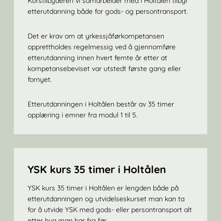
Kurstilbyderen vi samarbeider med i Holtålen tilbyr
etterutdanning både for gods- og persontransport.
Det er krav om at yrkessjåførkompetansen
opprettholdes regelmessig ved å gjennomføre
etterutdanning innen hvert femte år etter at
kompetansebeviset var utstedt første gang eller
fornyet.
Etterutdanningen i Holtålen består av 35 timer
opplæring i emner fra modul 1 til 5.
YSK kurs 35 timer i Holtålen
YSK kurs 35 timer i Holtålen er lengden både på
etterutdanningen og utvidelseskurset man kan ta
for å utvide YSK med gods- eller persontransport alt
etter hva man har fra før.