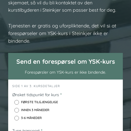
skjemaet, så vil du bli kontaktet av den
kurstilbyderen i Steinkjer som passer best for deg.
Tjenesten er gratis og uforpliktende, det vil si at
forespørseler om YSK-kurs i Steinkjer ikke er
bindende.
Send en forespørsel om YSK-kurs
Forespørsler om YSK-kurs er ikke bindende.
h
SIDE 1 AV 3: KURSDETALJER
e
Ønsket tidspunkt for kurs
*
r
FØRSTE TILGJENGELIGE
o
INNEN 3 MÅNEDER
_
3-6 MÅNEDER
y
s
Type transport
*