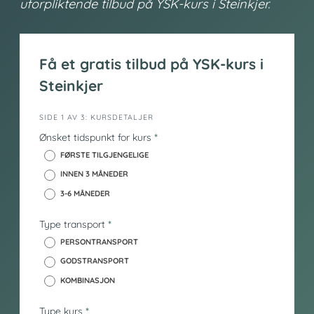
uforpliktende tilbud på YSK-kurs i Steinkjer.
Få et gratis tilbud på YSK-kurs i
Steinkjer
i
SIDE 1 AV 3: KURSDETALJER
n
Ønsket tidspunkt for kurs
*
n
FØRSTE TILGJENGELIGE
h
INNEN 3 MÅNEDER
o
3-6 MÅNEDER
l
d
Type transport
*
_
y
PERSONTRANSPORT
s
GODSTRANSPORT
k
KOMBINASJON
Type kurs
*