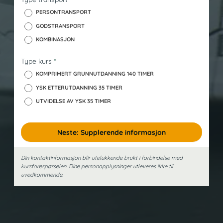
k
PERSONTRANSPORT
GODSTRANSPORT
KOMBINASJON
Type kurs
*
KOMPRIMERT GRUNNUTDANNING 140 TIMER
YSK ETTERUTDANNING 35 TIMER
UTVIDELSE AV YSK 35 TIMER
Neste: Supplerende informasjon
Din kontaktinformasjon blir utelukkende brukt i forbindelse med
kursforespørselen. Dine person­opplysninger utleveres ikke til
uvedkommende.