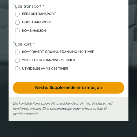
s
Type transport
*
k
PERSONTRANSPORT
GODSTRANSPORT
KOMBINASJON
Type kurs
*
KOMPRIMERT GRUNNUTDANNING 140 TIMER
YSK ETTERUTDANNING 35 TIMER
UTVIDELSE AV YSK 35 TIMER
Neste: Supplerende informasjon
Din kontaktinformasjon blir utelukkende brukt i forbindelse med
kursforespørselen. Dine person­opplysninger utleveres ikke til
uvedkommende.