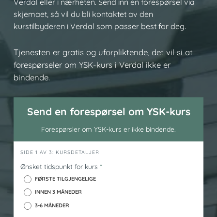
Verdal eller i nærheten. Send inn en forespørsel via
skjemaet, så vil du bli kontaktet av den
kurstilbyderen i Verdal som passer best for deg.
Tjenesten er gratis og uforpliktende, det vil si at
forespørseler om YSK-kurs i Verdal ikke er
bindende.
Send en forespørsel om YSK-kurs
Forespørsler om YSK-kurs er ikke bindende.
h
SIDE 1 AV 3: KURSDETALJER
e
Ønsket tidspunkt for kurs
*
r
FØRSTE TILGJENGELIGE
o
INNEN 3 MÅNEDER
_
3-6 MÅNEDER
y