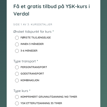
Få et gratis tilbud på YSK-kurs i
Verdal
i
SIDE 1 AV 3: KURSDETALJER
n
Ønsket tidspunkt for kurs
*
n
FØRSTE TILGJENGELIGE
h
INNEN 3 MÅNEDER
o
3-6 MÅNEDER
l
d
Type transport
*
_
y
PERSONTRANSPORT
s
GODSTRANSPORT
k
KOMBINASJON
Type kurs
*
KOMPRIMERT GRUNNUTDANNING 140 TIMER
YSK ETTERUTDANNING 35 TIMER